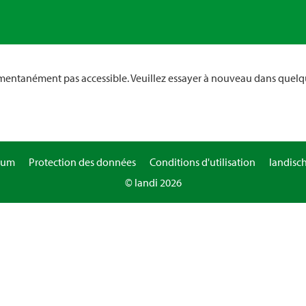
omentanément pas accessible. Veuillez essayer à nouveau dans quelq
sum
Protection des données
Conditions d'utilisation
landisc
© landi 2026