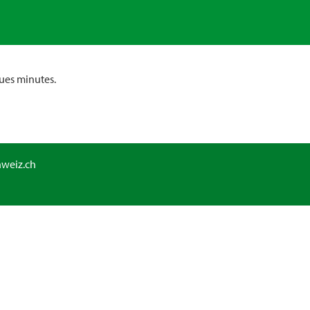
ues minutes.
hweiz.ch