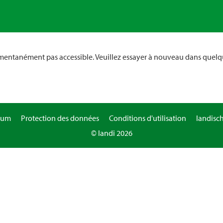
omentanément pas accessible. Veuillez essayer à nouveau dans quelq
sum
Protection des données
Conditions d'utilisation
landisc
© landi 2026