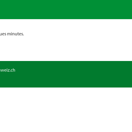
ues minutes.
hweiz.ch