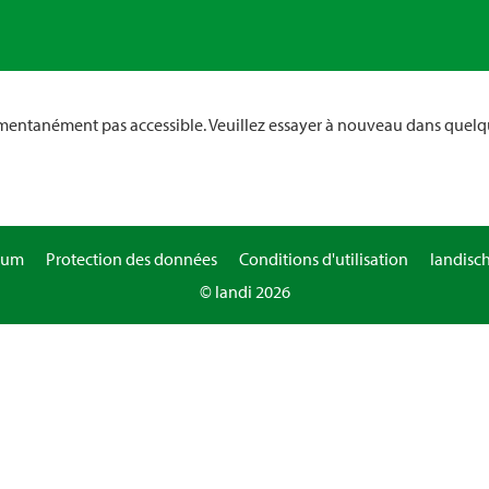
omentanément pas accessible. Veuillez essayer à nouveau dans quelq
sum
Protection des données
Conditions d'utilisation
landisc
© landi 2026