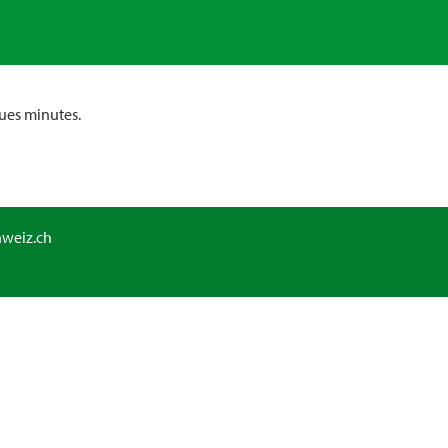
ues minutes.
hweiz.ch