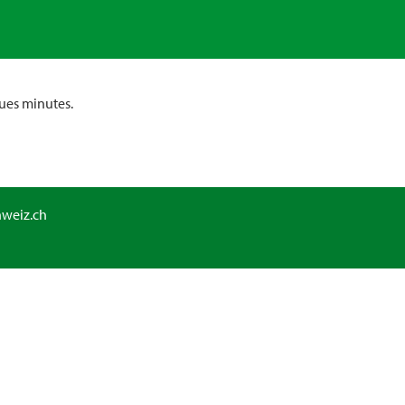
ues minutes.
hweiz.ch