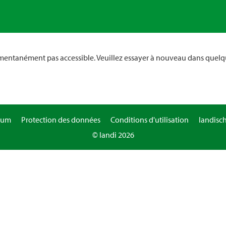
omentanément pas accessible. Veuillez essayer à nouveau dans quelq
sum
Protection des données
Conditions d'utilisation
landisc
© landi 2026