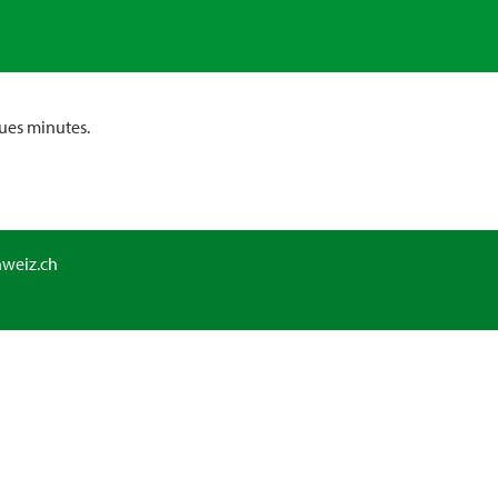
ues minutes.
hweiz.ch