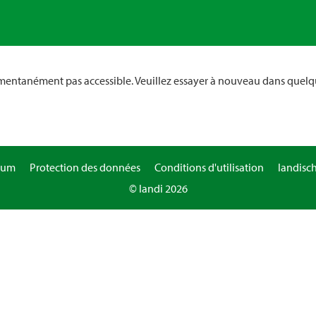
omentanément pas accessible. Veuillez essayer à nouveau dans quelq
sum
Protection des données
Conditions d'utilisation
landisc
© landi 2026