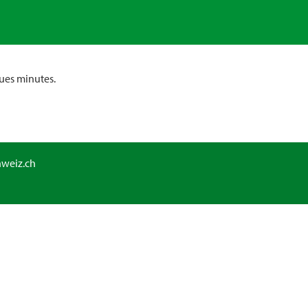
ues minutes.
hweiz.ch