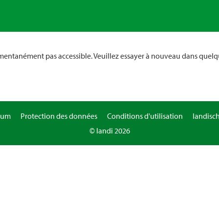
omentanément pas accessible. Veuillez essayer à nouveau dans quelq
sum
Protection des données
Conditions d'utilisation
landisc
© landi 2026