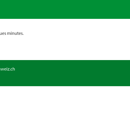
ues minutes.
hweiz.ch