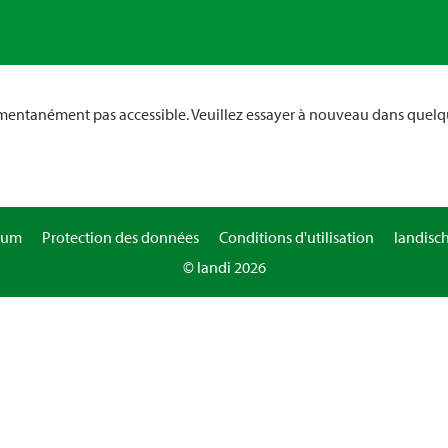
omentanément pas accessible. Veuillez essayer à nouveau dans quelq
sum
Protection des données
Conditions d'utilisation
landisc
© landi 2026