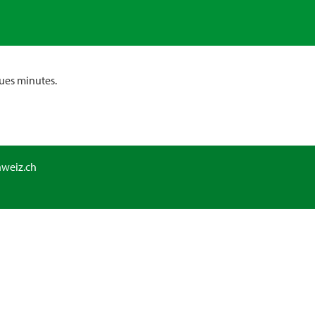
ues minutes.
hweiz.ch