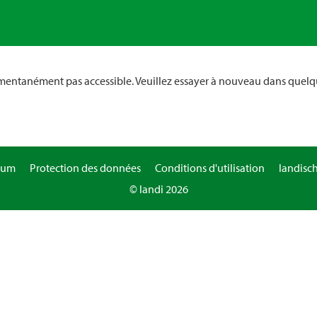
omentanément pas accessible. Veuillez essayer à nouveau dans quelq
sum
Protection des données
Conditions d'utilisation
landisc
© landi 2026