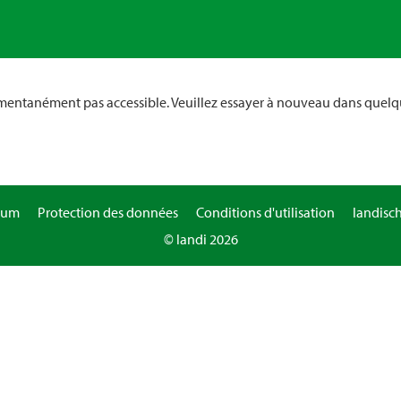
omentanément pas accessible. Veuillez essayer à nouveau dans quelq
sum
Protection des données
Conditions d'utilisation
landisc
© landi 2026