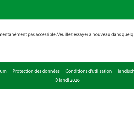
omentanément pas accessible. Veuillez essayer à nouveau dans quelq
sum
Protection des données
Conditions d'utilisation
landisc
© landi 2026