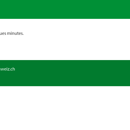
ues minutes.
hweiz.ch