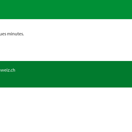
ues minutes.
hweiz.ch