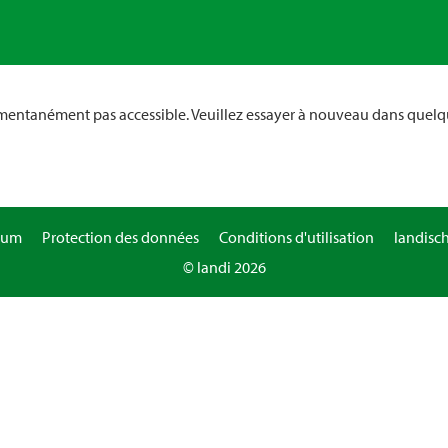
omentanément pas accessible. Veuillez essayer à nouveau dans quelq
sum
Protection des données
Conditions d'utilisation
landisc
© landi 2026