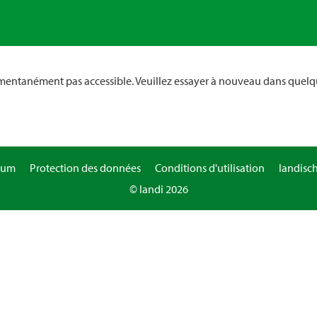
omentanément pas accessible. Veuillez essayer à nouveau dans quelq
sum
Protection des données
Conditions d'utilisation
landisc
© landi 2026