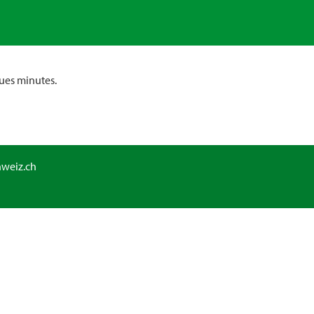
ues minutes.
hweiz.ch