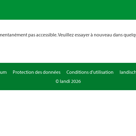
omentanément pas accessible. Veuillez essayer à nouveau dans quelq
sum
Protection des données
Conditions d'utilisation
landisc
© landi 2026