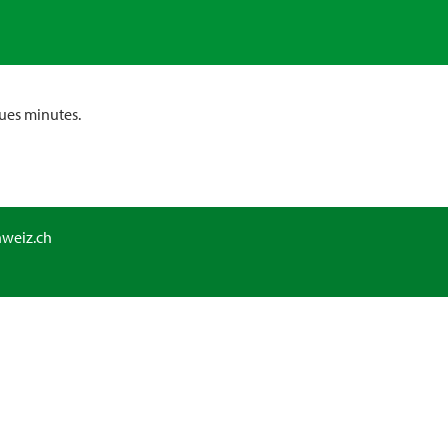
ues minutes.
hweiz.ch