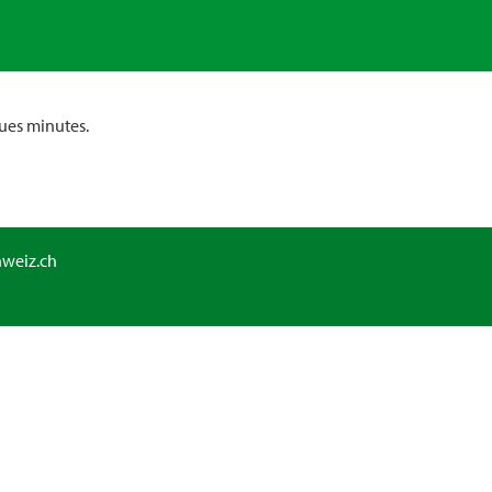
ues minutes.
hweiz.ch