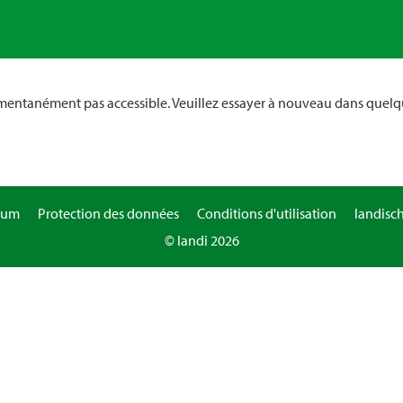
omentanément pas accessible. Veuillez essayer à nouveau dans quelq
sum
Protection des données
Conditions d'utilisation
landisc
© landi 2026