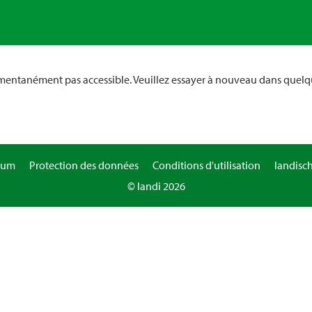
omentanément pas accessible. Veuillez essayer à nouveau dans quelq
sum
Protection des données
Conditions d'utilisation
landisc
© landi 2026