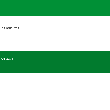
ues minutes.
hweiz.ch