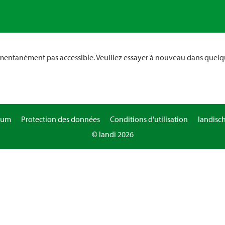
omentanément pas accessible. Veuillez essayer à nouveau dans quelq
sum
Protection des données
Conditions d'utilisation
landisc
© landi 2026