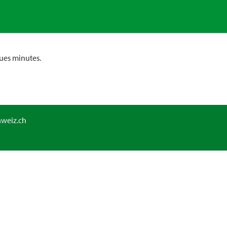
ues minutes.
hweiz.ch