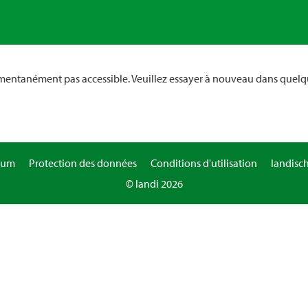
omentanément pas accessible. Veuillez essayer à nouveau dans quelq
sum
Protection des données
Conditions d'utilisation
landisc
© landi 2026