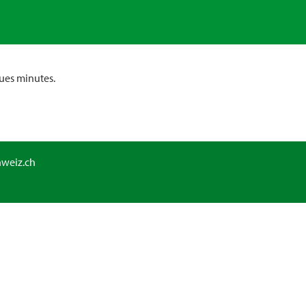
ues minutes.
hweiz.ch