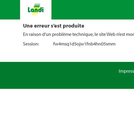
Une erreur s’est produite
En raison d’un problème technique, le site Web n’est m
Session:
fw4msq1d5ojw1fnb4hn05smm
Impres