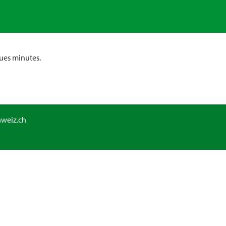
ues minutes.
hweiz.ch