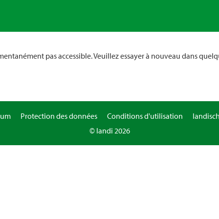
omentanément pas accessible. Veuillez essayer à nouveau dans quelq
sum
Protection des données
Conditions d'utilisation
landisc
© landi 2026