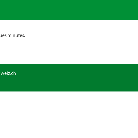
ues minutes.
hweiz.ch