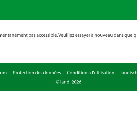
omentanément pas accessible. Veuillez essayer à nouveau dans quelq
sum
Protection des données
Conditions d'utilisation
landisc
© landi 2026