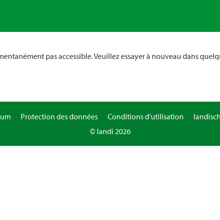
omentanément pas accessible. Veuillez essayer à nouveau dans quelq
sum
Protection des données
Conditions d'utilisation
landisc
© landi 2026