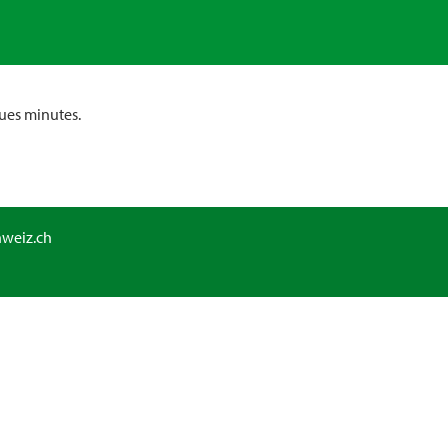
ues minutes.
hweiz.ch