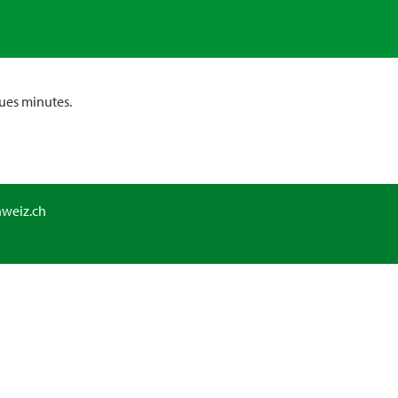
ues minutes.
hweiz.ch