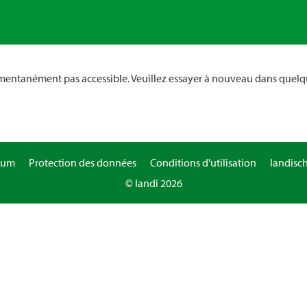
omentanément pas accessible. Veuillez essayer à nouveau dans quelq
sum
Protection des données
Conditions d'utilisation
landisc
© landi 2026