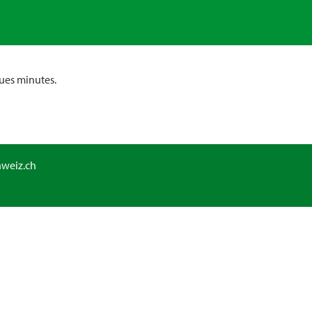
ues minutes.
hweiz.ch