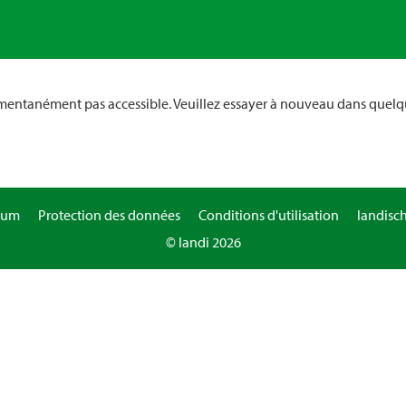
omentanément pas accessible. Veuillez essayer à nouveau dans quelq
sum
Protection des données
Conditions d'utilisation
landisc
© landi 2026