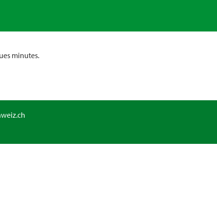
ues minutes.
hweiz.ch