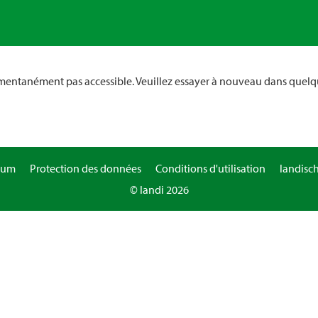
omentanément pas accessible. Veuillez essayer à nouveau dans quelq
sum
Protection des données
Conditions d'utilisation
landisc
© landi 2026