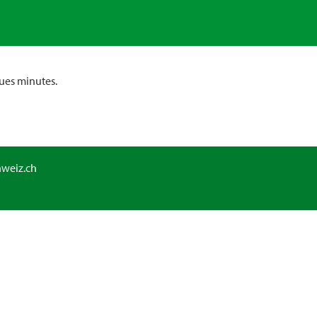
ues minutes.
hweiz.ch