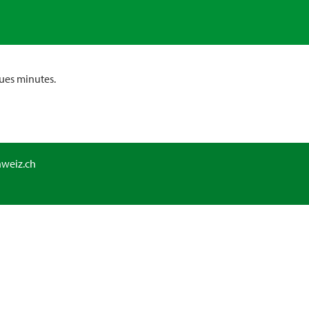
ues minutes.
hweiz.ch