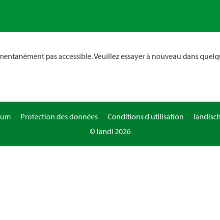
omentanément pas accessible. Veuillez essayer à nouveau dans quelq
sum
Protection des données
Conditions d'utilisation
landisc
© landi 2026