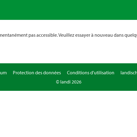
omentanément pas accessible. Veuillez essayer à nouveau dans quelq
sum
Protection des données
Conditions d'utilisation
landisc
© landi 2026