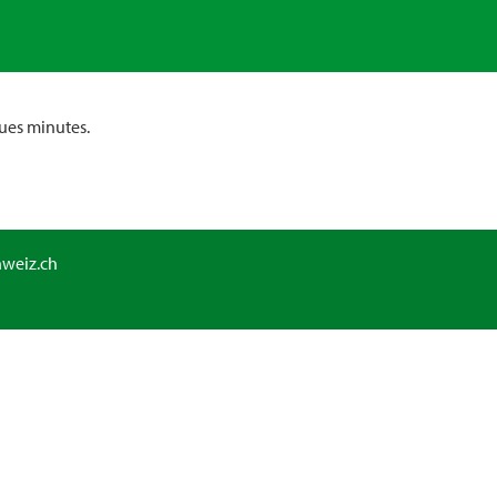
ues minutes.
hweiz.ch