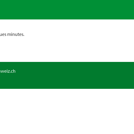
ues minutes.
hweiz.ch