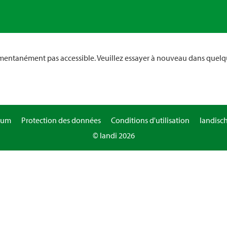
omentanément pas accessible. Veuillez essayer à nouveau dans quelq
sum
Protection des données
Conditions d'utilisation
landisc
© landi 2026