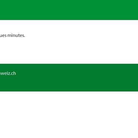
ues minutes.
hweiz.ch