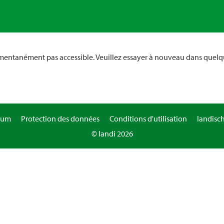
omentanément pas accessible. Veuillez essayer à nouveau dans quelq
sum
Protection des données
Conditions d'utilisation
landisc
© landi 2026