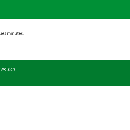
ues minutes.
hweiz.ch