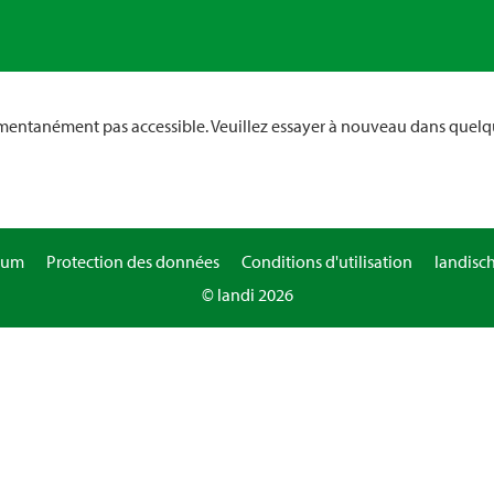
omentanément pas accessible. Veuillez essayer à nouveau dans quelq
sum
Protection des données
Conditions d'utilisation
landisc
© landi 2026