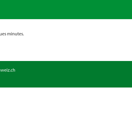
ues minutes.
hweiz.ch