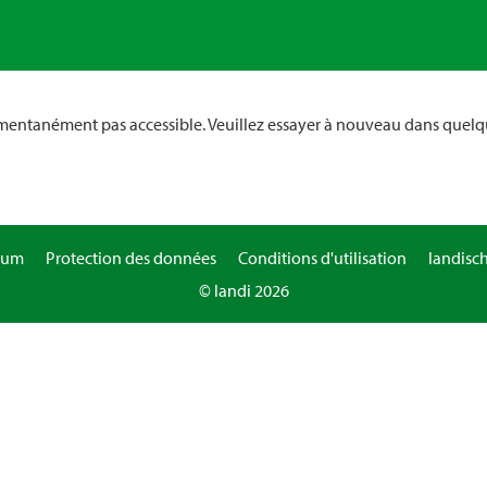
omentanément pas accessible. Veuillez essayer à nouveau dans quelq
sum
Protection des données
Conditions d'utilisation
landisc
© landi 2026