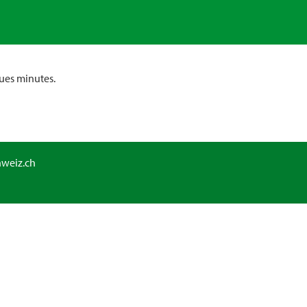
ues minutes.
hweiz.ch