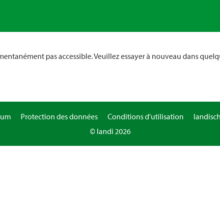
omentanément pas accessible. Veuillez essayer à nouveau dans quelq
sum
Protection des données
Conditions d'utilisation
landisc
© landi 2026