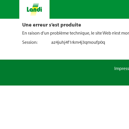
Une erreur s’est produite
En raison d’un problème technique, le site Web n’est m
Session:
az4juhj4f1rkm4j3qmoufp0q
Impres