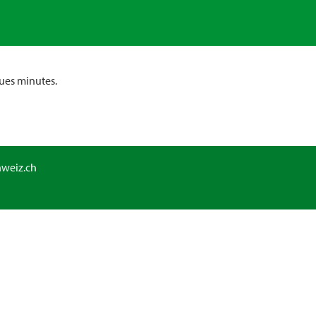
ues minutes.
hweiz.ch