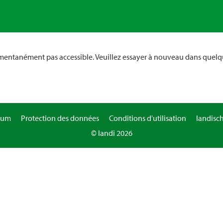
omentanément pas accessible. Veuillez essayer à nouveau dans quelq
sum
Protection des données
Conditions d'utilisation
landisc
© landi 2026