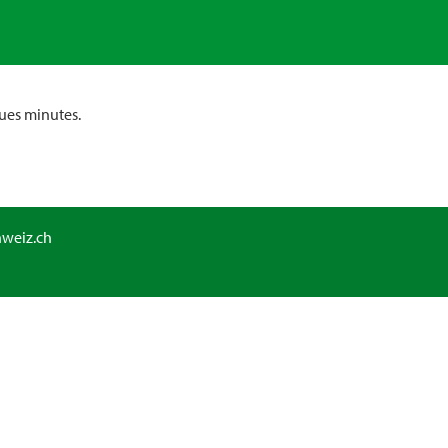
ues minutes.
hweiz.ch