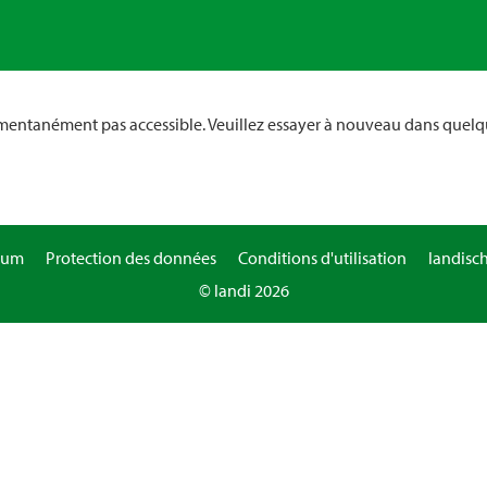
omentanément pas accessible. Veuillez essayer à nouveau dans quelq
sum
Protection des données
Conditions d'utilisation
landisc
© landi 2026