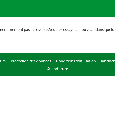
omentanément pas accessible. Veuillez essayer à nouveau dans quelq
sum
Protection des données
Conditions d'utilisation
landisc
© landi 2026