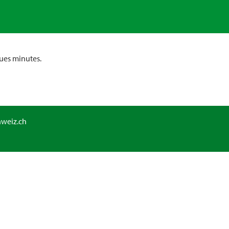
ues minutes.
hweiz.ch