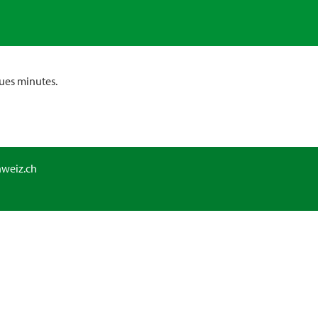
ues minutes.
hweiz.ch