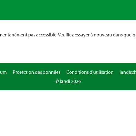
omentanément pas accessible. Veuillez essayer à nouveau dans quelq
sum
Protection des données
Conditions d'utilisation
landisc
© landi 2026