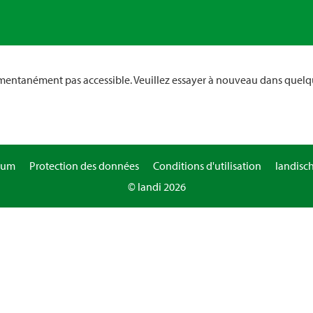
omentanément pas accessible. Veuillez essayer à nouveau dans quelq
sum
Protection des données
Conditions d'utilisation
landisc
© landi 2026