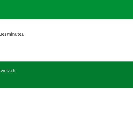
ues minutes.
hweiz.ch