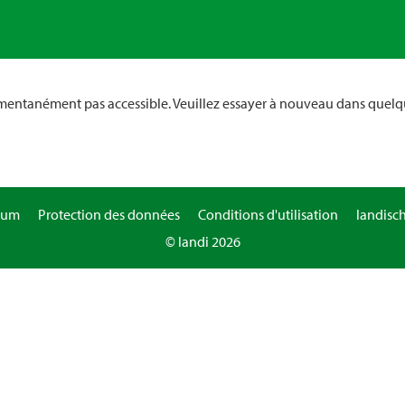
omentanément pas accessible. Veuillez essayer à nouveau dans quelq
sum
Protection des données
Conditions d'utilisation
landisc
© landi 2026