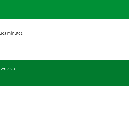
ues minutes.
hweiz.ch