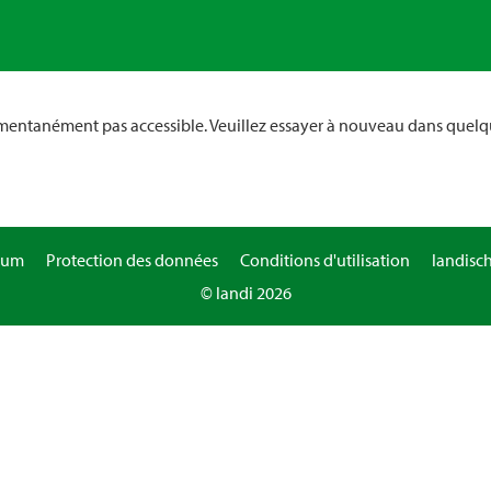
omentanément pas accessible. Veuillez essayer à nouveau dans quelq
sum
Protection des données
Conditions d'utilisation
landisc
© landi 2026