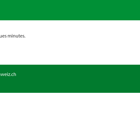
ues minutes.
hweiz.ch