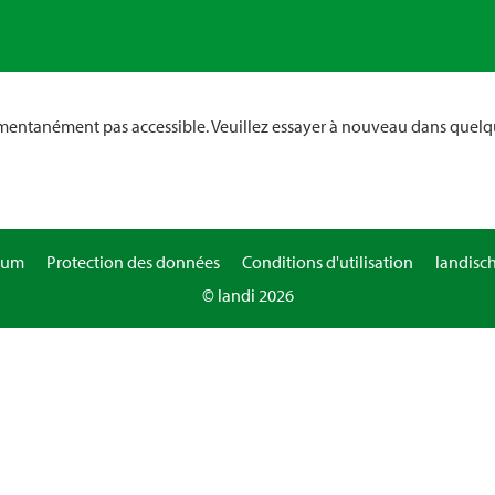
omentanément pas accessible. Veuillez essayer à nouveau dans quelq
sum
Protection des données
Conditions d'utilisation
landisc
© landi 2026