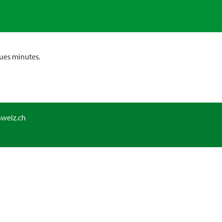
ues minutes.
hweiz.ch