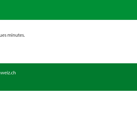
ues minutes.
hweiz.ch