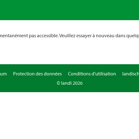
omentanément pas accessible. Veuillez essayer à nouveau dans quelq
sum
Protection des données
Conditions d'utilisation
landisc
© landi 2026