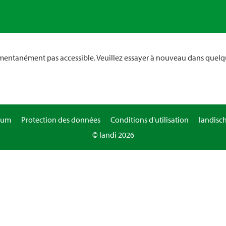
omentanément pas accessible. Veuillez essayer à nouveau dans quelq
sum
Protection des données
Conditions d'utilisation
landisc
© landi 2026