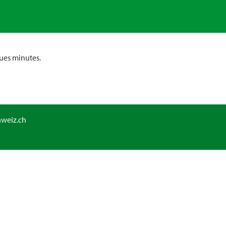
ues minutes.
hweiz.ch