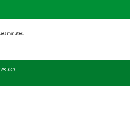
ues minutes.
hweiz.ch