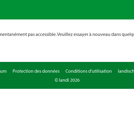
omentanément pas accessible. Veuillez essayer à nouveau dans quelq
sum
Protection des données
Conditions d'utilisation
landisc
© landi 2026