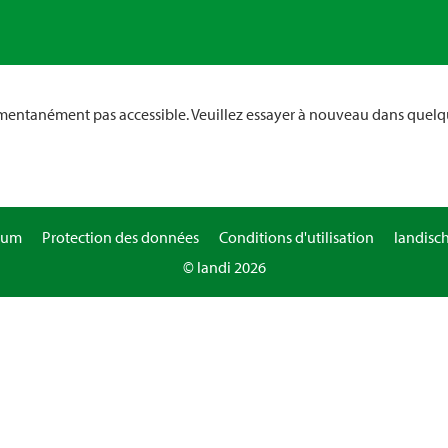
omentanément pas accessible. Veuillez essayer à nouveau dans quelq
sum
Protection des données
Conditions d'utilisation
landisc
© landi 2026