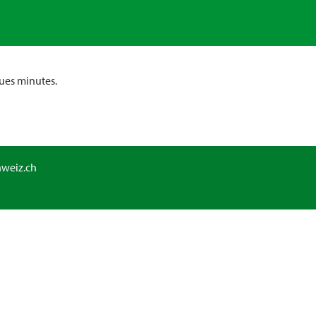
ues minutes.
hweiz.ch