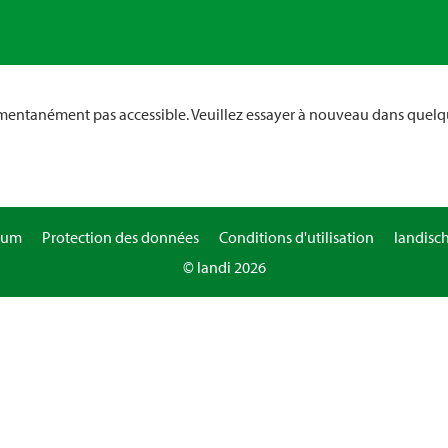
omentanément pas accessible. Veuillez essayer à nouveau dans quelq
sum
Protection des données
Conditions d'utilisation
landisc
© landi 2026