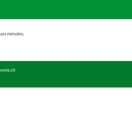
ues minutes.
hweiz.ch