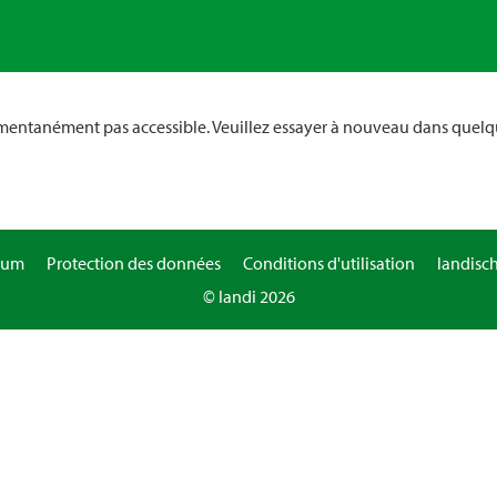
omentanément pas accessible. Veuillez essayer à nouveau dans quelq
sum
Protection des données
Conditions d'utilisation
landisc
© landi 2026