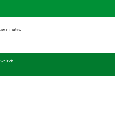
ues minutes.
hweiz.ch