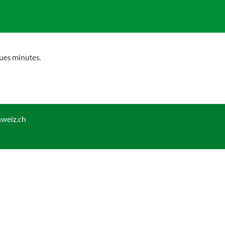
ues minutes.
hweiz.ch