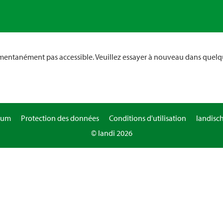
omentanément pas accessible. Veuillez essayer à nouveau dans quelq
sum
Protection des données
Conditions d'utilisation
landisc
© landi 2026