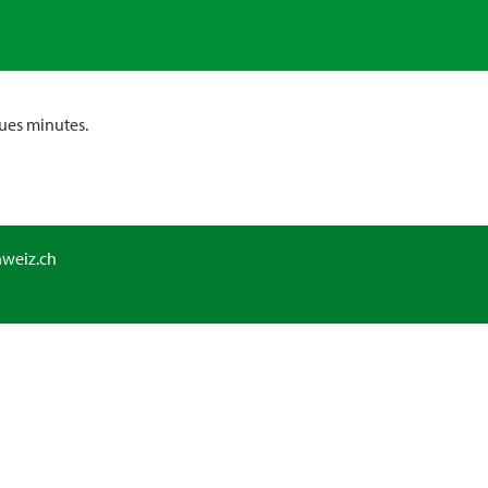
ues minutes.
hweiz.ch