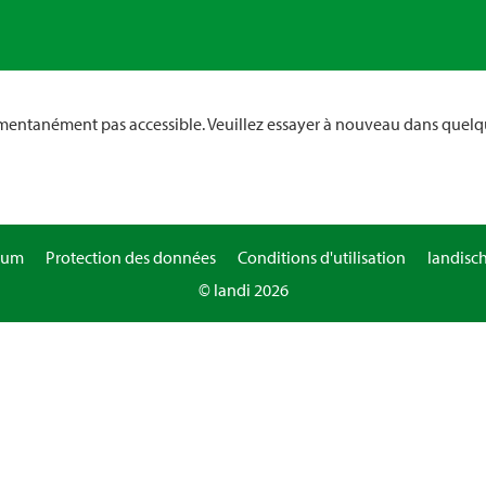
omentanément pas accessible. Veuillez essayer à nouveau dans quelq
sum
Protection des données
Conditions d'utilisation
landisc
© landi 2026