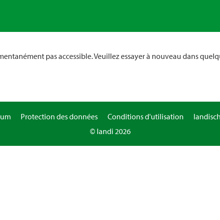
omentanément pas accessible. Veuillez essayer à nouveau dans quelq
sum
Protection des données
Conditions d'utilisation
landisc
© landi 2026