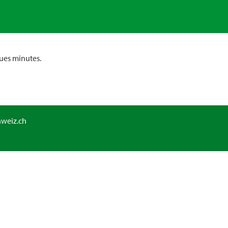
ues minutes.
hweiz.ch