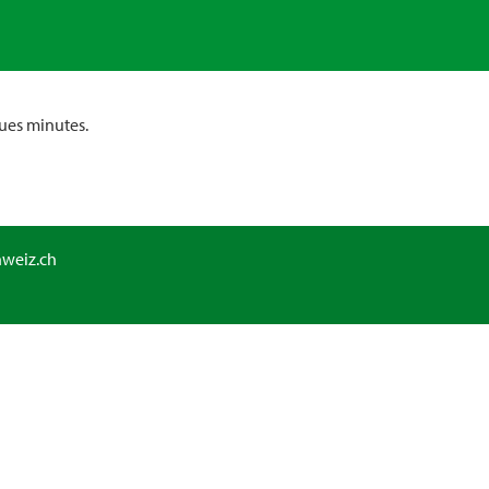
ues minutes.
hweiz.ch