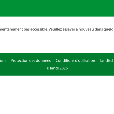
omentanément pas accessible. Veuillez essayer à nouveau dans quelq
sum
Protection des données
Conditions d'utilisation
landisc
© landi 2026