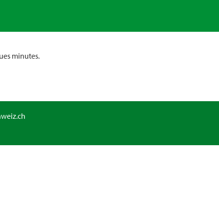
ues minutes.
hweiz.ch