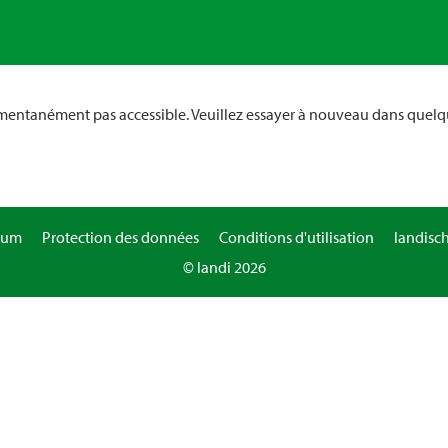
omentanément pas accessible. Veuillez essayer à nouveau dans quelq
sum
Protection des données
Conditions d'utilisation
landisc
© landi 2026